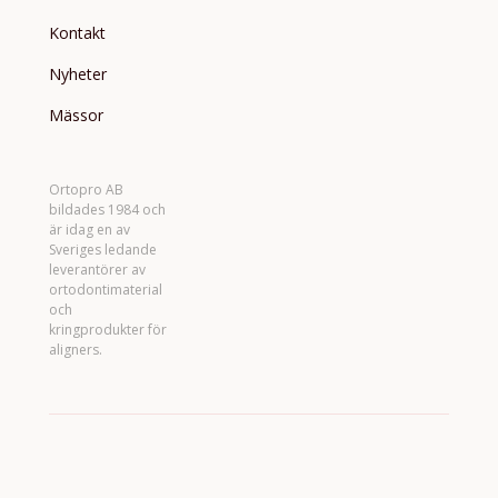
Kontakt
Nyheter
Mässor
Ortopro AB
bildades 1984 och
är idag en av
Sveriges ledande
leverantörer av
ortodontimaterial
och
kringprodukter för
aligners.