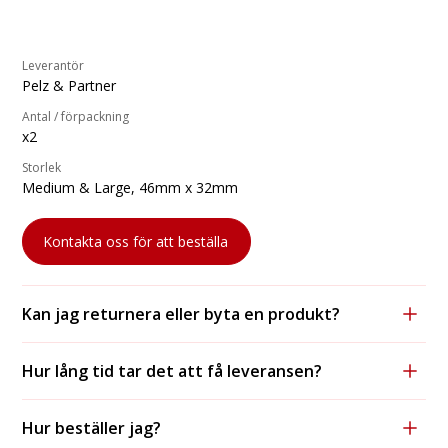
Leverantör
Pelz & Partner
Antal / förpackning
x2
Storlek
Medium & Large, 46mm x 32mm
Kontakta oss för att beställa
Kan jag returnera eller byta en produkt?
Ja, vi accepterar returer och byten, förutsatt att
Hur lång tid tar det att få leveransen?
produkten är oanvänd och i originalförpackning.
För lagerförda varor tar leveransen vanligtvis 1-2
Hur beställer jag?
arbetsdagar med DHL och 2-3 dagar med postnord.