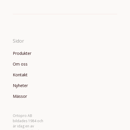
Sidor
Produkter
Om oss
Kontakt
Nyheter
Mässor
Ortopro AB
bildades 1984 och
är idag en av