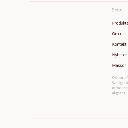
Sidor
Produkt
Om oss
Kontakt
Nyheter
Mässor
Ortopro A
Sveriges 
ortodonti
aligners.