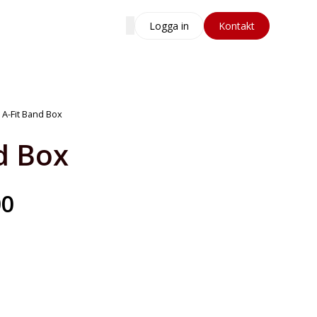
Logga in
Kontakt
A-Fit Band Box
d Box
00