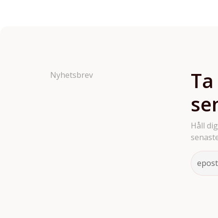
Ta
Nyhetsbrev
se
Håll di
senaste