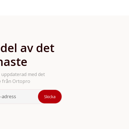
produkter på hemsidan så
bara att höra av sig.
 del av det
naste
g uppdaterad med det
 från Ortopro