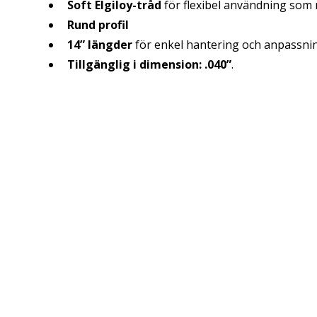
Soft Elgiloy-tråd
för flexibel användning som 
Rund profil
14” längder
för enkel hantering och anpassni
Tillgänglig i dimension:
.040”
.