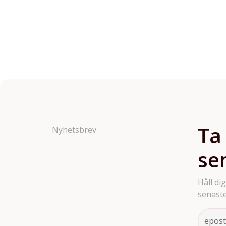
Ta
Nyhetsbrev
se
Håll di
senaste