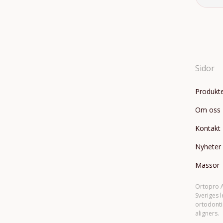
Sidor
Produkt
Om oss
Kontakt
Nyheter
Mässor
Ortopro A
Sveriges 
ortodonti
aligners.