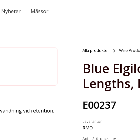
Nyheter
Mässor
Alla produkter
Wire Produ
Blue Elgil
Lengths, 
E00237
nvändning vid retention.
Leverantör
RMO
Antal / förpackning