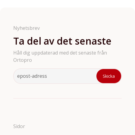
till aligners, retainers, ortodontiska verktyg och
tillbehör. Vi har tyvärr inte möjligthet att ha med
samtliga våra produkter på hemsidan så är det något
du söker och inte hittar så är de bara att höra av sig.
Nyhetsbrev
Ta del av det senaste
Håll dig uppdaterad med det senaste från
Ortopro
Sidor