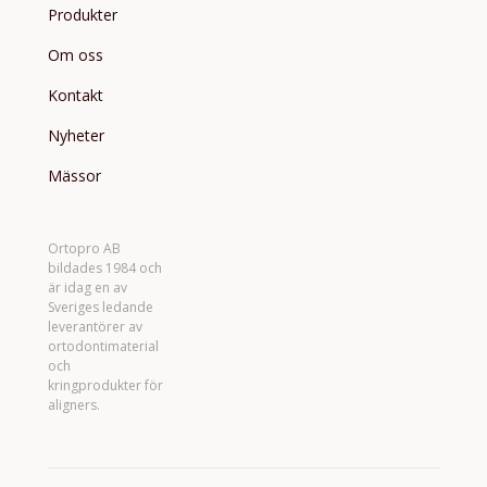
Produkter
Om oss
Kontakt
Nyheter
Mässor
Ortopro AB
bildades 1984 och
är idag en av
Sveriges ledande
leverantörer av
ortodontimaterial
och
kringprodukter för
aligners.