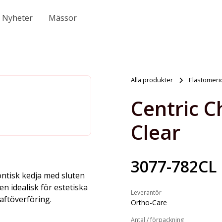
Nyheter
Mässor
Alla produkter
Elastomeri
Centric C
Clear
3077-782CL
dontisk kedja med sluten
n idealisk för estetiska
Leverantör
aftöverföring.
Ortho-Care
Antal / förpackning