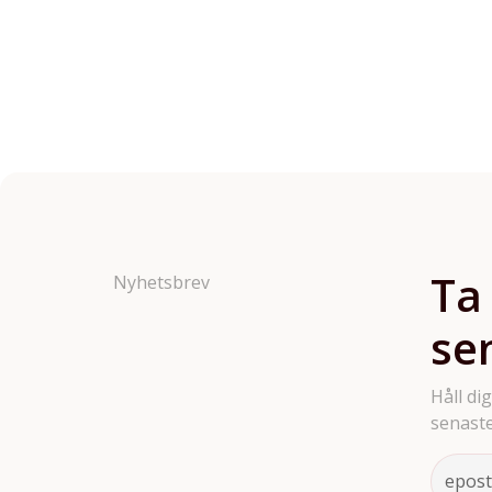
Ta
Nyhetsbrev
se
Håll di
senaste