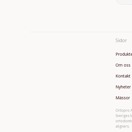
Sidor
Produkt
Om oss
Kontakt
Nyheter
Mässor
Ortopro A
Sveriges 
ortodonti
aligners.