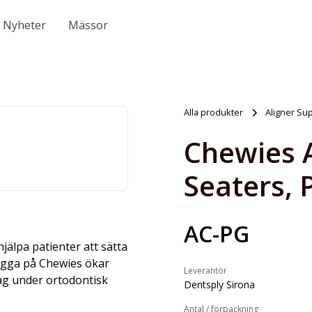
Nyheter
Mässor
Alla produkter
Aligner Su
Chewies A
Seaters, 
AC-PG
jälpa patienter att sätta
tugga på Chewies ökar
Leverantör
hag under ortodontisk
Dentsply Sirona
Antal / förpackning