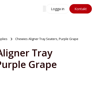
Logga in
Kontakt
pplies
Chewies Aligner Tray Seaters, Purple Grape
ligner Tray
Purple Grape