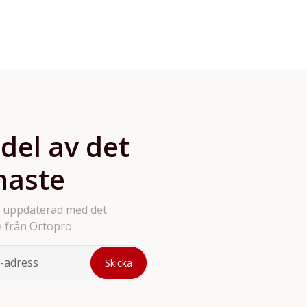
tandställningar, kringpro
verktyg och tillbehör. Vi
produkter på hemsidan så
bara att höra av sig.
 del av det
naste
g uppdaterad med det
 från Ortopro