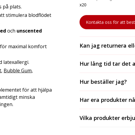
x20
s på plats.
tt stimulera blodflödet
.
Kontakta oss för att best
ted
och
unscented
Kan jag returnera el
t för maximal komfort
Ja, vi accepterar reture
 latexallergi.
Hur lång tid tar det 
i originalförpackning.
t
,
Bubble Gum
,
För lagerförda varor ta
Hur beställer jag?
och 2-3 dagar med postn
lementet för att hjälpa
längre och varierar ber
För att beställa kontakt
samtidigt minska
leverantörens tidsramar
Har era produkter n
ringer oss på 031-81 00 3
ingen.
leveranstiden för specif
Ja, alla våra produkter 
Vilka produkter erbju
beroende på produkten. 
gäller för just den prod
Vi erbjuder ett brett so