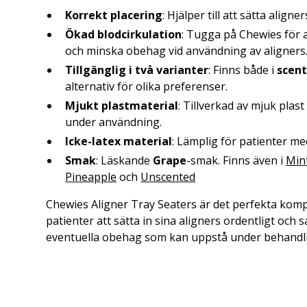
Korrekt placering
: Hjälper till att sätta aligner
Ökad blodcirkulation
: Tugga på Chewies för a
och minska obehag vid användning av aligners
Tillgänglig i två varianter
: Finns både i
scen
alternativ för olika preferenser.
Mjukt plastmaterial
: Tillverkad av mjuk plas
under användning.
Icke-latex material
: Lämplig för patienter med
Smak
: Läskande
Grape
-smak. Finns även i
Min
Pineapple
och
Unscented
Chewies Aligner Tray Seaters är det perfekta komp
patienter att sätta in sina aligners ordentligt och 
eventuella obehag som kan uppstå under behandl