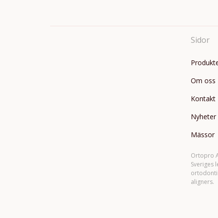
Sidor
Produkt
Om oss
Kontakt
Nyheter
Mässor
Ortopro A
Sveriges 
ortodonti
aligners.