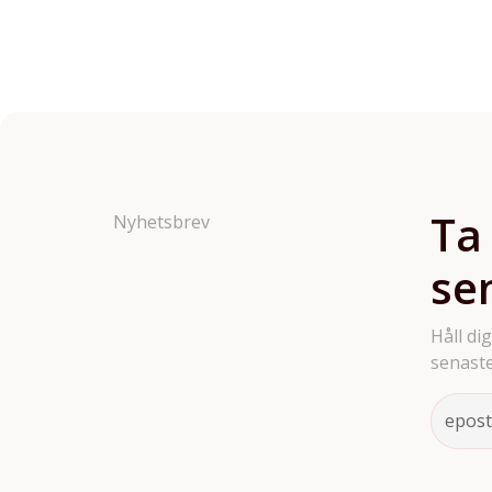
Ta
Nyhetsbrev
se
Håll di
senaste