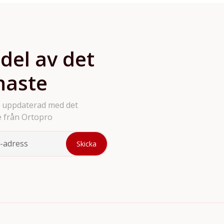
 del av det
naste
g uppdaterad med det
 från Ortopro