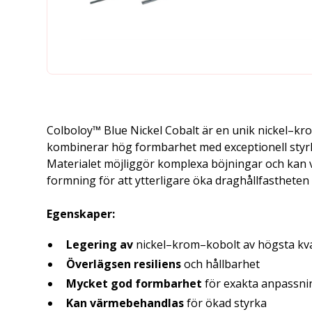
Colboloy™ Blue Nickel Cobalt är en unik nickel–k
kombinerar hög formbarhet med exceptionell styrk
Materialet möjliggör komplexa böjningar och kan
formning för att ytterligare öka draghållfasthete
Egenskaper:
Legering av
nickel–krom–kobolt av högsta kva
Överlägsen resiliens
och hållbarhet
Mycket god formbarhet
för exakta anpassni
Kan
värmebehandlas
för ökad styrka