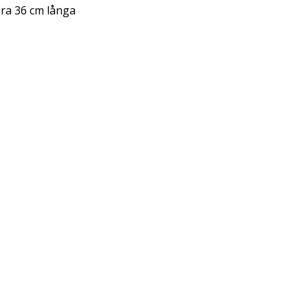
era 36 cm långa
verktyg och tillbehör. Vi
produkter på hemsidan så
bara att höra av sig.