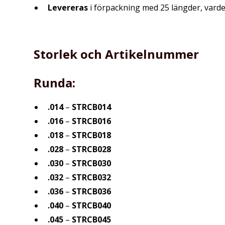
Levereras
i förpackning med 25 längder, vard
Storlek och Artikelnummer
Runda:
.014
–
STRCB014
.016
–
STRCB016
.018
–
STRCB018
.028
–
STRCB028
.030
–
STRCB030
.032
–
STRCB032
.036
–
STRCB036
.040
–
STRCB040
.045
–
STRCB045