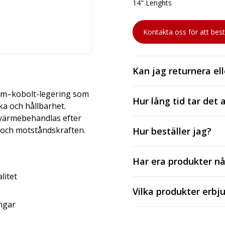
14" Lenghts
Kontakta oss för att best
Kan jag returnera el
Ja, vi accepterar reture
rom–kobolt-legering som
Hur lång tid tar det 
i originalförpackning.
a och hållbarhet.
 värmebehandlas efter
För lagerförda varor ta
n och motståndskraften.
Hur beställer jag?
och 2-3 dagar med postn
längre och varierar ber
För att beställa kontakt
leverantörens tidsramar
Har era produkter n
ringer oss på 031-81 00 3
leveranstiden för specif
litet
Ja, alla våra produkter 
Vilka produkter erbju
beroende på produkten. 
ngar
gäller för just den prod
Vi erbjuder ett brett so
tandställningar, kringpro