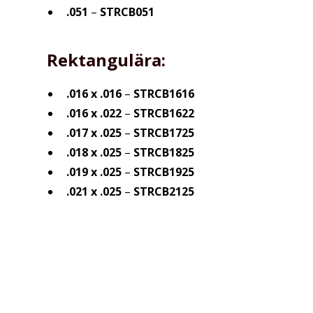
.051
–
STRCB051
Rektangulära:
.016 x .016
–
STRCB1616
.016 x .022
–
STRCB1622
.017 x .025
–
STRCB1725
.018 x .025
–
STRCB1825
.019 x .025
–
STRCB1925
.021 x .025
–
STRCB2125