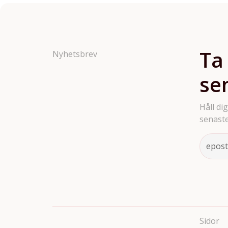
Ta
Nyhetsbrev
se
Håll di
senaste
Sidor