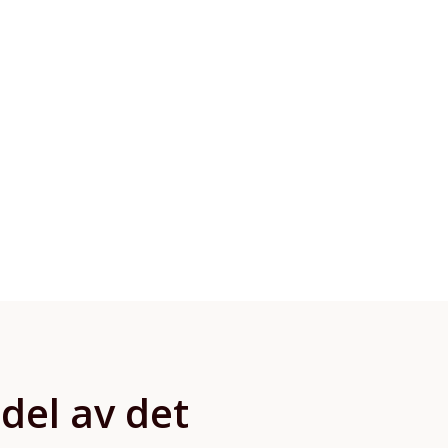
produkter på hemsidan så
bara att höra av sig.
 del av det