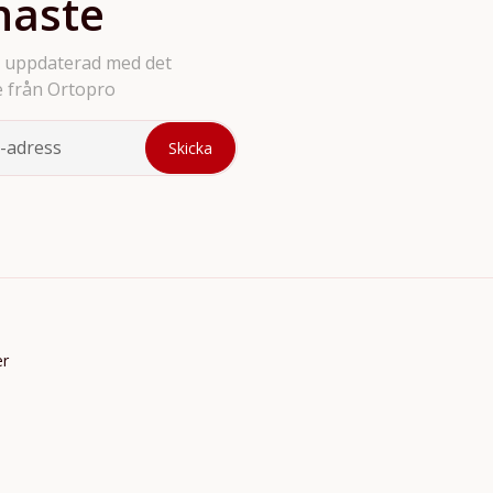
naste
g uppdaterad med det
 från Ortopro
er