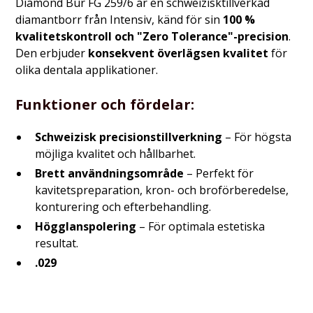
Diamond Bur FG 259/6 är en schweizisktillverkad
diamantborr från Intensiv, känd för sin
100 %
kvalitetskontroll och "Zero Tolerance"-precision
.
Den erbjuder
konsekvent överlägsen kvalitet
för
olika dentala applikationer.
Funktioner och fördelar:
Schweizisk precisionstillverkning
– För högsta
möjliga kvalitet och hållbarhet.
Brett användningsområde
– Perfekt för
kavitetspreparation, kron- och broförberedelse,
konturering och efterbehandling.
Högglanspolering
– För optimala estetiska
resultat.
.029