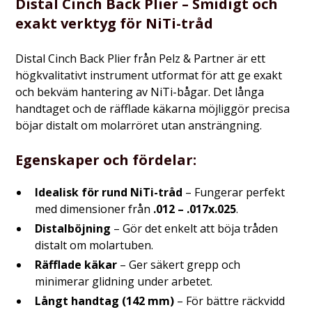
Distal Cinch Back Plier – Smidigt och
exakt verktyg för NiTi-tråd
Distal Cinch Back Plier från Pelz & Partner är ett
högkvalitativt instrument utformat för att ge exakt
och bekväm hantering av NiTi-bågar. Det långa
handtaget och de räfflade käkarna möjliggör precisa
böjar distalt om molarröret utan ansträngning.
Egenskaper och fördelar:
Idealisk för rund NiTi-tråd
– Fungerar perfekt
med dimensioner från
.012 – .017x.025
.
Distalböjning
– Gör det enkelt att böja tråden
distalt om molartuben.
Räfflade käkar
– Ger säkert grepp och
minimerar glidning under arbetet.
Långt handtag (142 mm)
– För bättre räckvidd