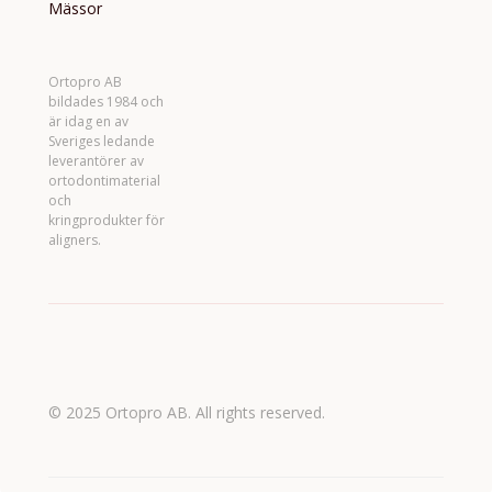
Mässor
Ortopro AB
bildades 1984 och
är idag en av
Sveriges ledande
leverantörer av
ortodontimaterial
och
kringprodukter för
aligners.
© 2025 Ortopro AB. All rights reserved.