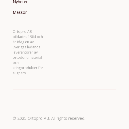
Nyheter
Mässor
Ortopro AB
bildades 1984 och
är idag en av
Sveriges ledande
leverantörer av
ortodontimaterial
och
kringprodukter för
aligners.
© 2025 Ortopro AB. All rights reserved.