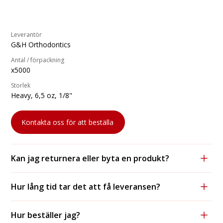
Leverantör
G&H Orthodontics
Antal / förpackning
x5000
Storlek
Heavy, 6,5 oz, 1/8"
Kontakta oss för att beställa
Kan jag returnera eller byta en produkt?
Ja, vi accepterar returer och byten, förutsatt att
Hur lång tid tar det att få leveransen?
produkten är oanvänd och i originalförpackning.
För lagerförda varor tar leveransen vanligtvis 1-2
Hur beställer jag?
arbetsdagar med DHL och 2-3 dagar med postnord.