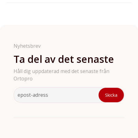
oss för ytterligare information vad som gäller för just
Vi erbjuder ett brett sortiment av ortodontiprodukter
den produkten du har köpt av oss.
så som brackets till tandställningar, kringprodukter
till aligners, retainers, ortodontiska verktyg och
tillbehör. Vi har tyvärr inte möjligthet att ha med
samtliga våra produkter på hemsidan så är det något
du söker och inte hittar så är de bara att höra av sig.
Nyhetsbrev
Ta del av det senaste
Håll dig uppdaterad med det senaste från
Ortopro