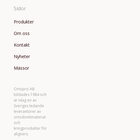
Sidor
Produkter
Om oss
Kontakt
Nyheter
Mässor
Ortopro AB
bildades 1984 och
är idag en av
Sveriges ledande
leverantörer av
ortodontimaterial
och
kringprodukter för
aligners.