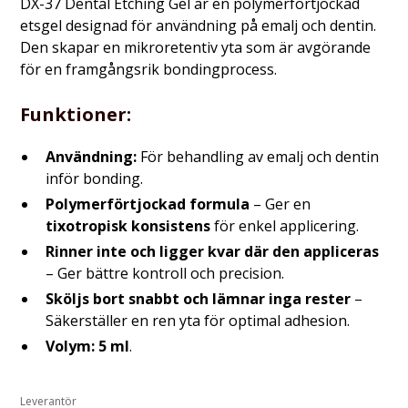
DX-37 Dental Etching Gel är en polymerförtjockad
etsgel designad för användning på emalj och dentin.
Den skapar en mikroretentiv yta som är avgörande
för en framgångsrik bondingprocess.
Funktioner:
Användning:
För behandling av emalj och dentin
inför bonding.
Polymerförtjockad formula
– Ger en
tixotropisk konsistens
för enkel applicering.
Rinner inte och ligger kvar där den appliceras
– Ger bättre kontroll och precision.
Sköljs bort snabbt och lämnar inga rester
–
Säkerställer en ren yta för optimal adhesion.
Volym:
5 ml
.
Leverantör