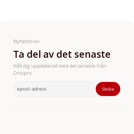
oss för ytterligare information vad som gäller för just
Vi erbjuder ett brett sortiment av ortodontiprodukter
den produkten du har köpt av oss.
så som brackets till tandställningar, kringprodukter
till aligners, retainers, ortodontiska verktyg och
tillbehör. Vi har tyvärr inte möjligthet att ha med
samtliga våra produkter på hemsidan så är det något
du söker och inte hittar så är de bara att höra av sig.
Nyhetsbrev
Ta del av det senaste
Håll dig uppdaterad med det senaste från
Ortopro