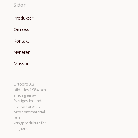
Sidor
Produkter
Om oss
Kontakt
Nyheter
Mässor
Ortopro AB
bildades 1984 och
är idag en av
Sveriges ledande
leverantörer av
ortodontimaterial
och
kringprodukter för
aligners.