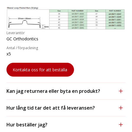
Leverantör
GC Orthodontics
Antal / förpackning
x5
Kontakta oss för att beställa
Kan jag returnera eller byta en produkt?
Ja, vi accepterar returer och byten, förutsatt att
Hur lång tid tar det att få leveransen?
produkten är oanvänd och i originalförpackning.
För lagerförda varor tar leveransen vanligtvis 1-2
Hur beställer jag?
arbetsdagar med DHL och 2-3 dagar med postnord.