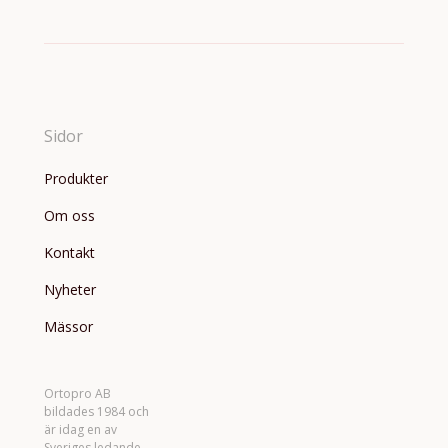
Sidor
Produkter
Om oss
Kontakt
Nyheter
Mässor
Ortopro AB
bildades 1984 och
är idag en av
Sveriges ledande