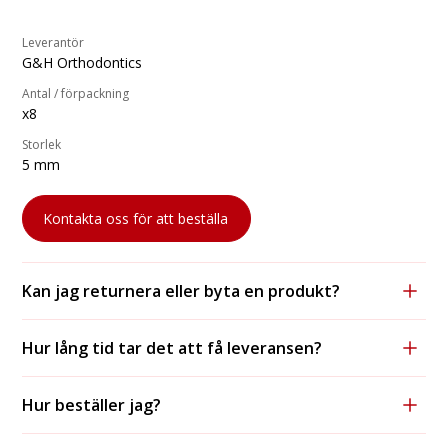
Leverantör
G&H Orthodontics
Antal / förpackning
x8
Storlek
5 mm
Kontakta oss för att beställa
Kan jag returnera eller byta en produkt?
Ja, vi accepterar returer och byten, förutsatt att
Hur lång tid tar det att få leveransen?
produkten är oanvänd och i originalförpackning.
För lagerförda varor tar leveransen vanligtvis 1-2
Hur beställer jag?
arbetsdagar med DHL och 2-3 dagar med postnord.
För ej lagarförda produkter är leveranstiden längre
För att beställa kontakter du oss antingen via