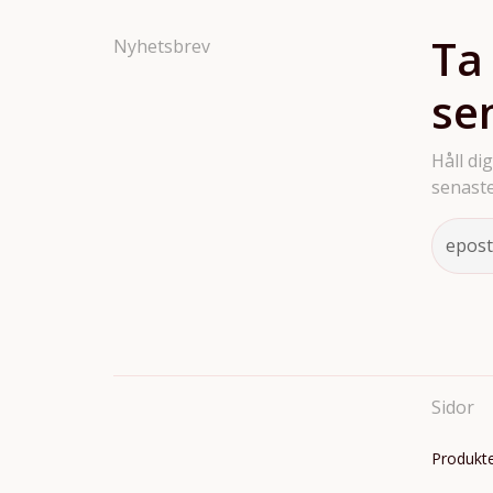
Ta
Nyhetsbrev
se
Håll di
senaste
Sidor
Produkt