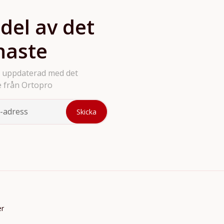
 del av det
naste
g uppdaterad med det
 från Ortopro
er