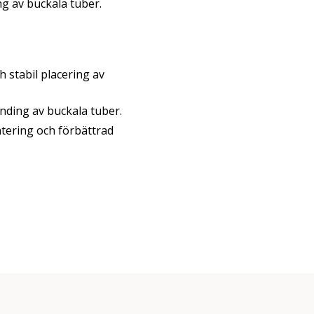
ng av buckala tuber.
produkter på hemsidan så
bara att höra av sig.
 stabil placering av
onding av buckala tuber.
tering och förbättrad