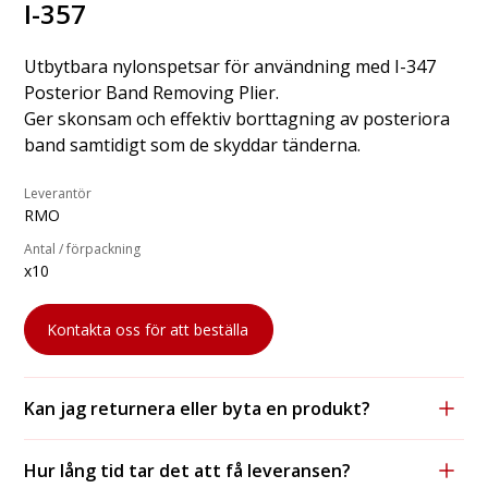
I-357
Utbytbara nylonspetsar för användning med I-347
Posterior Band Removing Plier.
Ger skonsam och effektiv borttagning av posteriora
band samtidigt som de skyddar tänderna.
Leverantör
RMO
Antal / förpackning
x10
Kontakta oss för att beställa
Kan jag returnera eller byta en produkt?
Ja, vi accepterar returer och byten, förutsatt att
Hur lång tid tar det att få leveransen?
produkten är oanvänd och i originalförpackning.