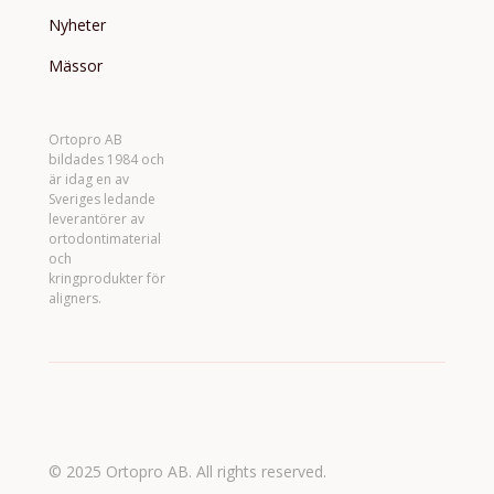
Nyheter
Mässor
Ortopro AB
bildades 1984 och
är idag en av
Sveriges ledande
leverantörer av
ortodontimaterial
och
kringprodukter för
aligners.
© 2025 Ortopro AB. All rights reserved.