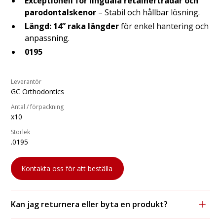
Exceptionell för linguala retainertrådar och
parodontalskenor
– Stabil och hållbar lösning.
Längd:
14” raka längder
för enkel hantering och
anpassning.
0195
Leverantör
GC Orthodontics
Antal / förpackning
x10
Storlek
.0195
Kontakta oss för att beställa
Kan jag returnera eller byta en produkt?