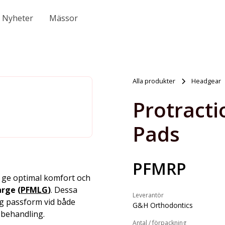
Nyheter
Mässor
Alla produkter
Headgear
Protract
Pads
PFMRP
t ge optimal komfort och
arge (
PFMLG
)
. Dessa
Leverantör
ig passform vid både
G&H Orthodontics
 behandling.
Antal / förpackning