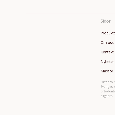
Sidor
Produkt
Om oss
Kontakt
Nyheter
Mässor
Ortopro A
Sveriges 
ortodonti
aligners.