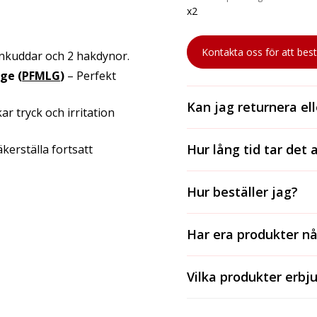
x2
Kontakta oss för att best
nnkuddar och 2 hakdynor.
ge (
PFMLG
)
– Perfekt
Kan jag returnera el
r tryck och irritation
Ja, vi accepterar reture
Hur lång tid tar det 
äkerställa fortsatt
i originalförpackning.
För lagerförda varor ta
Hur beställer jag?
och 2-3 dagar med postn
längre och varierar ber
För att beställa kontakt
leverantörens tidsramar
Har era produkter n
ringer oss på 031-81 00 3
leveranstiden för specif
Ja, alla våra produkter 
Vilka produkter erbju
beroende på produkten. 
gäller för just den prod
Vi erbjuder ett brett so