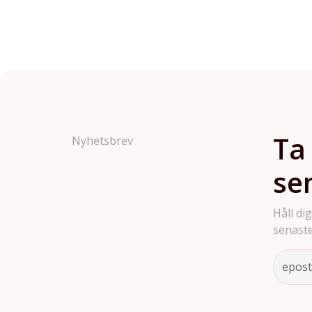
Ta
Nyhetsbrev
se
Håll di
senaste