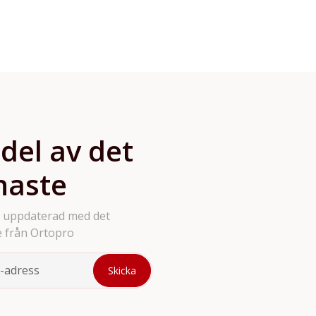
tandställningar, kringpro
verktyg och tillbehör. Vi
produkter på hemsidan så
bara att höra av sig.
 del av det
naste
g uppdaterad med det
 från Ortopro