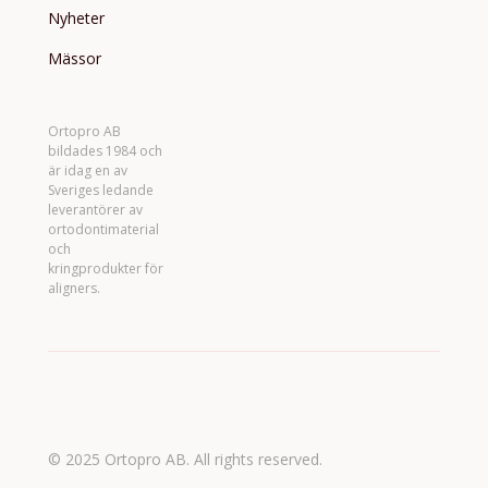
Nyheter
Mässor
Ortopro AB
bildades 1984 och
är idag en av
Sveriges ledande
leverantörer av
ortodontimaterial
och
kringprodukter för
aligners.
© 2025 Ortopro AB. All rights reserved.