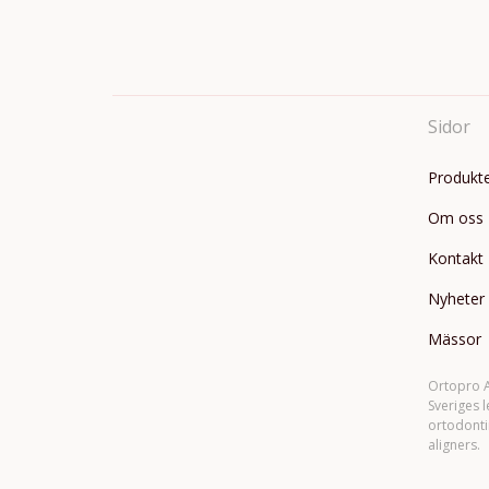
Sidor
Produkt
Om oss
Kontakt
Nyheter
Mässor
Ortopro A
Sveriges 
ortodonti
aligners.