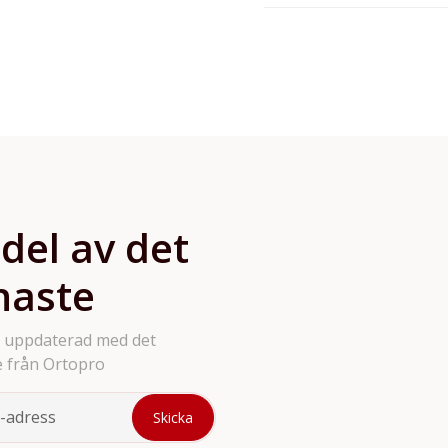
gäller för just den prod
Vi erbjuder ett brett so
tandställningar, kringpro
verktyg och tillbehör. Vi
produkter på hemsidan så
bara att höra av sig.
 del av det
naste
g uppdaterad med det
 från Ortopro