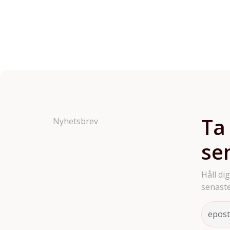
Ta
Nyhetsbrev
se
Håll di
senaste