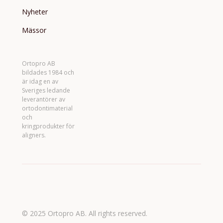
Nyheter
Mässor
Ortopro AB
bildades 1984 och
är idag en av
Sveriges ledande
leverantörer av
ortodontimaterial
och
kringprodukter för
aligners.
© 2025 Ortopro AB. All rights reserved.