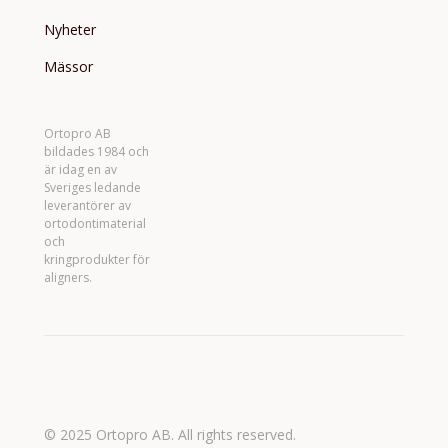
Nyheter
Mässor
Ortopro AB
bildades 1984 och
är idag en av
Sveriges ledande
leverantörer av
ortodontimaterial
och
kringprodukter för
aligners.
© 2025 Ortopro AB. All rights reserved.