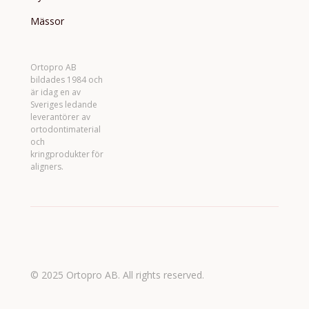
Mässor
Ortopro AB
bildades 1984 och
är idag en av
Sveriges ledande
leverantörer av
ortodontimaterial
och
kringprodukter för
aligners.
© 2025 Ortopro AB. All rights reserved.