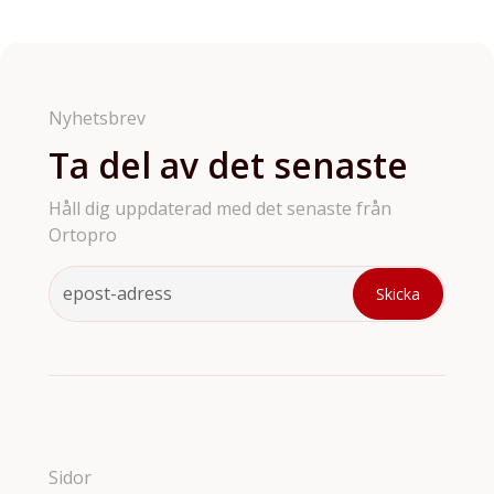
så som brackets till tandställningar, kringprodukter
till aligners, retainers, ortodontiska verktyg och
tillbehör. Vi har tyvärr inte möjligthet att ha med
samtliga våra produkter på hemsidan så är det något
du söker och inte hittar så är de bara att höra av sig.
Nyhetsbrev
Ta del av det senaste
Håll dig uppdaterad med det senaste från
Ortopro
Sidor