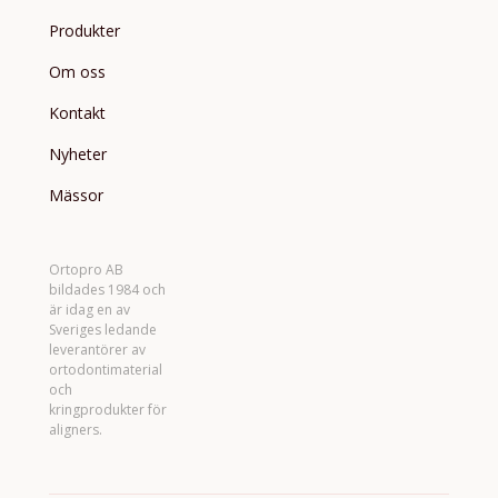
Produkter
Om oss
Kontakt
Nyheter
Mässor
Ortopro AB
bildades 1984 och
är idag en av
Sveriges ledande
leverantörer av
ortodontimaterial
och
kringprodukter för
aligners.