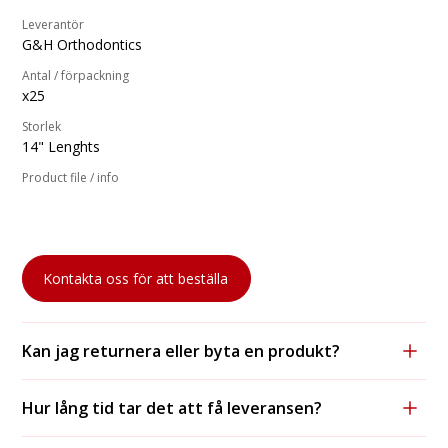
Leverantör
G&H Orthodontics
Antal / förpackning
x25
Storlek
14" Lenghts
Product file / info
Kontakta oss för att beställa
Kan jag returnera eller byta en produkt?
Ja, vi accepterar returer och byten, förutsatt att
Hur lång tid tar det att få leveransen?
produkten är oanvänd och i originalförpackning.