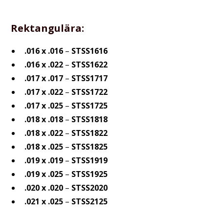
Rektangulära:
.016 x .016
–
STSS1616
.016 x .022
–
STSS1622
.017 x .017
–
STSS1717
.017 x .022
–
STSS1722
.017 x .025
–
STSS1725
.018 x .018
–
STSS1818
.018 x .022
–
STSS1822
.018 x .025
–
STSS1825
.019 x .019
–
STSS1919
.019 x .025
–
STSS1925
.020 x .020
–
STSS2020
.021 x .025
–
STSS2125