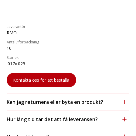
Leverantör
RMO
Antal / förpackning
10
Storlek
.017x.025
Kontakta oss för att beställa
Kan jag returnera eller byta en produkt?
Ja, vi accepterar returer och byten, förutsatt att
Hur lång tid tar det att få leveransen?
produkten är oanvänd och i originalförpackning.
För lagerförda varor tar leveransen vanligtvis 1-2