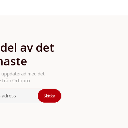
produkter på hemsidan så
bara att höra av sig.
 del av det
naste
g uppdaterad med det
 från Ortopro