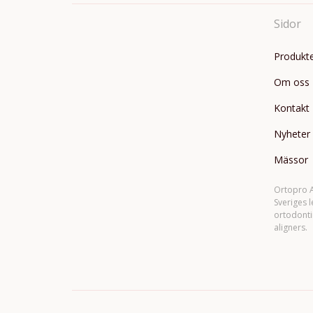
Sidor
Produkt
Om oss
Kontakt
Nyheter
Mässor
Ortopro A
Sveriges 
ortodonti
aligners.