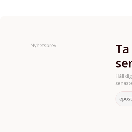
Ta
Nyhetsbrev
se
Håll di
senaste