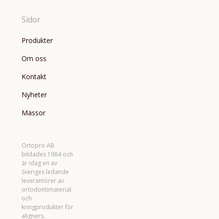
Sidor
Produkter
Om oss
Kontakt
Nyheter
Mässor
Ortopro AB
bildades 1984 och
är idag en av
Sveriges ledande
leverantörer av
ortodontimaterial
och
kringprodukter för
aligners.