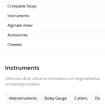
Crimpable Stops
Instruments
Alginate mixer
Accessories
Chewies
Instruments
Utforska vårat utbud av innovativa och högkvalitativa
ortodontiprodukter
Alla
Instruments
Boley Gauge
Cutters
Dista