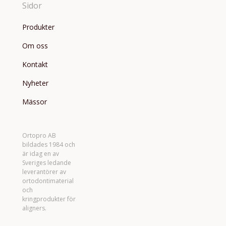
Sidor
Produkter
Om oss
Kontakt
Nyheter
Mässor
Ortopro AB
bildades 1984 och
är idag en av
Sveriges ledande
leverantörer av
ortodontimaterial
och
kringprodukter för
aligners.